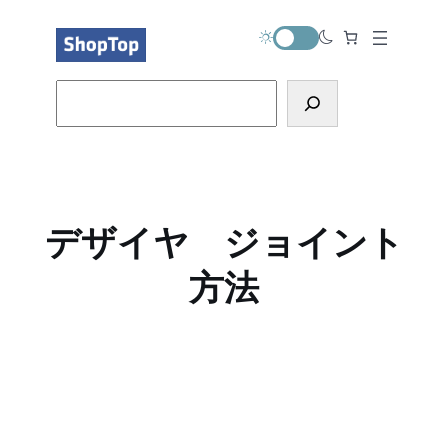
内
容
を
ス
Search
キ
ッ
プ
デザイヤ ジョイント
方法