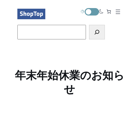
内
容
を
ス
Search
キ
ッ
プ
年末年始休業のお知ら
せ