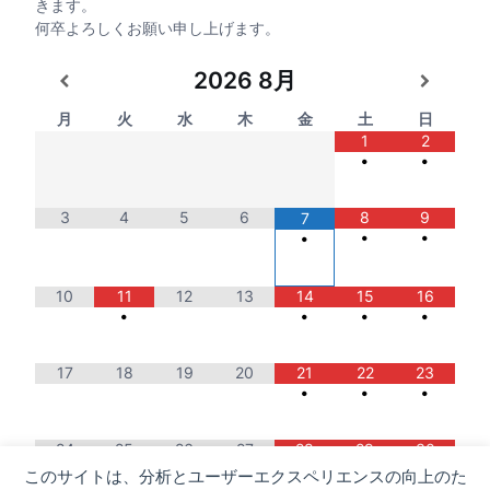
きます。
何卒よろしくお願い申し上げます。
2026
8月
月
火
水
木
金
土
日
1
2
•
•
3
4
5
6
8
9
7
•
•
•
10
11
12
13
14
15
16
•
•
•
•
17
18
19
20
21
22
23
•
•
•
24
25
26
27
28
29
30
•
•
•
このサイトは、分析とユーザーエクスペリエンスの向上のた