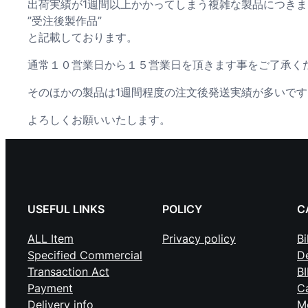
出荷実績が1週間以上かかってしまう複雑な製品につき
ク
”受注後製作品”
と記載しております。
デザイヤ 取扱
説明
通常１０営業日から１５営業日を頂きます事をご了承く
シャフト修正
君について
そのほかの製品は1週間程度の注文後発送実績が多いです
デザイヤミー
よろしくお願いいたします。
リングキット
取扱説明
USEFUL LINKS
POLICY
C
ALL Item
Privacy policy
Bi
Specified Commercial
De
Transaction Act
B
Payment
C
Delivery info
M