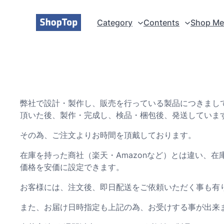
内
容
Category
Contents
Shop M
を
ス
キ
ッ
BID Jump
プ
デザイヤ よく
and Break
ある質問
BID Jump
弊社で設計・製作し、販売を行っている製品につきまし
デザイヤ ジ
頂いた後、製作・完成し、検品・梱包後、発送していま
BID Break
ョイント方法
Orochi 取扱に
その為、ご注文よりお時間を頂戴しております。
デザイヤ 固定
ついて
プレート使用
在庫を持った商社（楽天・Amazonなど）とは違い、
方法
価格を安価に設定できます。
Desire 細いシ
ャフトへの対
お客様には、注文後、即日配送をご依頼いただく事も有
応
また、お届け日時指定も上記の為、お受けする事が出来
デザイヤ メン
テナンスパッ