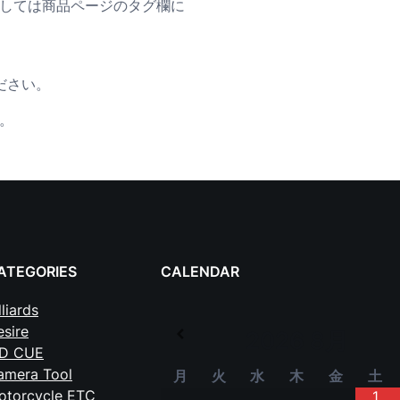
ましては商品ページのタグ欄に
ださい。
。
ATEGORIES
CALENDAR
lliards
sire
2026
8月
ID CUE
amera Tool
月
火
水
木
金
土
otorcycle ETC
1