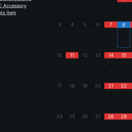
C Accessory
•
ts item
3
4
5
6
7
8
•
•
10
11
12
13
14
15
•
•
•
17
18
19
20
21
22
•
•
24
25
26
27
28
29
•
•