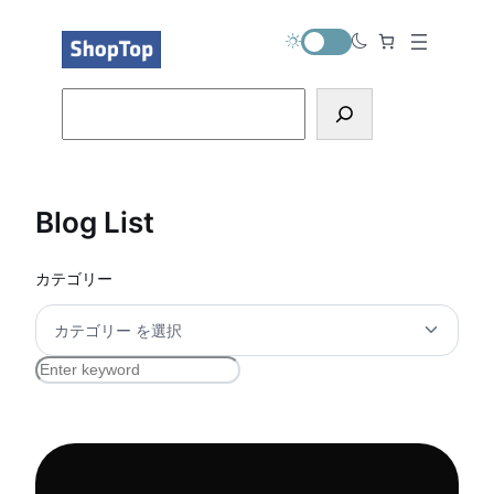
内
容
を
ス
Search
キ
ッ
プ
Blog List
カテゴリー
S
e
a
r
c
h