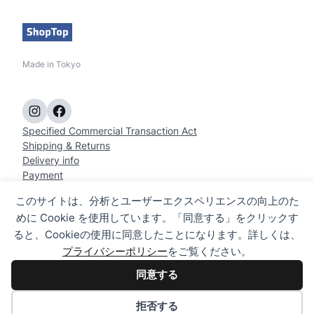
Made in Tokyo
Instagram
Facebook
Specified Commercial Transaction Act
Shipping & Returns
Delivery info
Payment
contact
このサイトは、分析とユーザーエクスペリエンスの向上のた
Privacy policy
めに Cookie を使用しています。「同意する」をクリックす
Desire
BID Cue
Camera Tool
Motorcycle etc
PC Accessory
ると、Cookieの使用に同意したことになります。詳しくは、
Pet item
プライバシーポリシー
をご覧ください。
同意する
©2015 ShopTop Produced by WakaiSS
拒否する