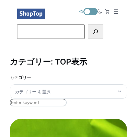
内
容
を
ス
Search
キ
ッ
プ
カテゴリー:
TOP表示
カテゴリー
S
e
a
r
c
h