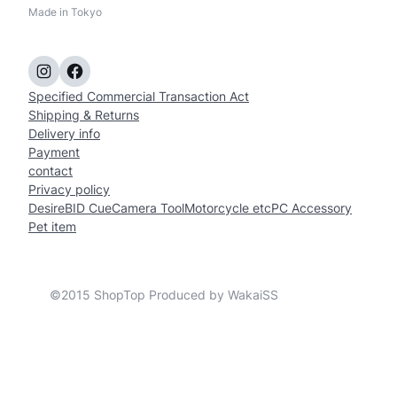
Made in Tokyo
Instagram
Facebook
Specified Commercial Transaction Act
Shipping & Returns
Delivery info
Payment
contact
Privacy policy
Desire
BID Cue
Camera Tool
Motorcycle etc
PC Accessory
Pet item
©2015 ShopTop Produced by WakaiSS