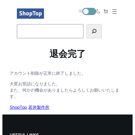
内
容
を
ス
Search
キ
ッ
プ
退会完了
アカウント削除が正常に終了しました。
大変お世話になりました。
また、何かの機会がありましたらよろしくお願いいたしま
す。
ShopTop
若井製作所
USEFUL LINKS