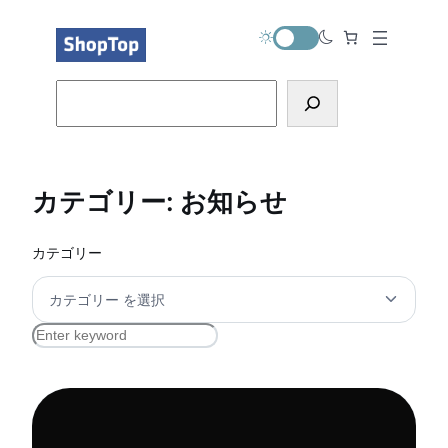
内
容
を
ス
Search
キ
ッ
プ
カテゴリー:
お知らせ
カテゴリー
S
e
a
r
c
h