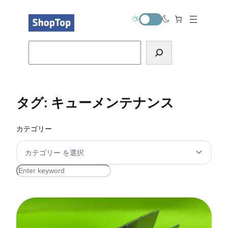
内
容
を
ス
Search
キ
ッ
プ
タグ:
キューメンテナンス
カテゴリー
S
e
a
r
c
h