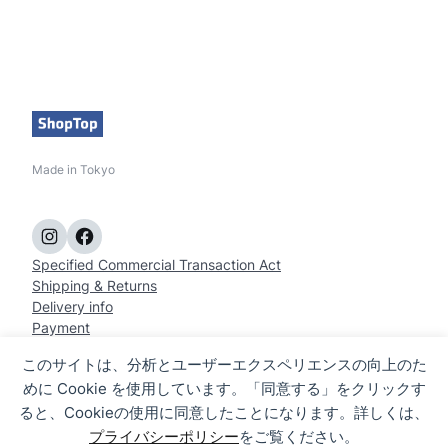
Made in Tokyo
Instagram
Facebook
Specified Commercial Transaction Act
Shipping & Returns
Delivery info
Payment
contact
このサイトは、分析とユーザーエクスペリエンスの向上のた
Privacy policy
めに Cookie を使用しています。「同意する」をクリックす
Desire
BID Cue
Camera Tool
Motorcycle etc
PC Accessory
ると、Cookieの使用に同意したことになります。詳しくは、
Pet item
プライバシーポリシー
をご覧ください。